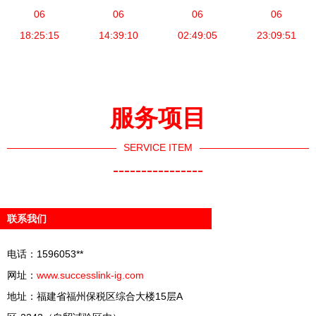
子产品制造
06
表与选型指
06
沦为“温州
06
油发电机选
06
设备产品列
18:25:15
14:39:10
南
批发”——
02:49:05
型与配置指
23:09:51
表
电气设备制
南
造的能量更
替真相
服务项目
SERVICE ITEM
----------------
联系我们
电话：1596053**
网址：
www.successlink-ig.com
地址：福建省福州保税区综合大楼15层A