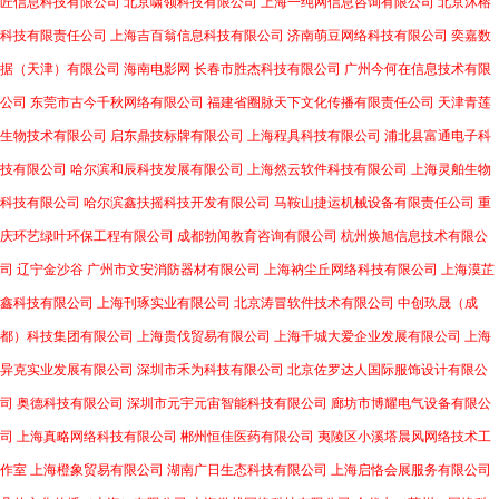
匠信息科技有限公司
北京啸领科技有限公司
上海一纯网信息咨询有限公司
北京沐榕
科技有限责任公司
上海吉百翁信息科技有限公司
济南萌豆网络科技有限公司
奕嘉数
据（天津）有限公司
海南电影网
长春市胜杰科技有限公司
广州今何在信息技术有限
公司
东莞市古今千秋网络有限公司
福建省圈脉天下文化传播有限责任公司
天津青莲
生物技术有限公司
启东鼎技标牌有限公司
上海程具科技有限公司
浦北县富通电子科
技有限公司
哈尔滨和辰科技发展有限公司
上海然云软件科技有限公司
上海灵舶生物
科技有限公司
哈尔滨鑫扶摇科技开发有限公司
马鞍山捷运机械设备有限责任公司
重
庆环艺绿叶环保工程有限公司
成都勃闻教育咨询有限公司
杭州焕旭信息技术有限公
司
辽宁金沙谷
广州市文安消防器材有限公司
上海衲尘丘网络科技有限公司
上海漠芷
鑫科技有限公司
上海刊琢实业有限公司
北京涛冒软件技术有限公司
中创玖晟（成
都）科技集团有限公司
上海贵伐贸易有限公司
上海千城大爱企业发展有限公司
上海
异克实业发展有限公司
深圳市禾为科技有限公司
北京佐罗达人国际服饰设计有限公
司
奥德科技有限公司
深圳市元宇元宙智能科技有限公司
廊坊市博耀电气设备有限公
司
上海真略网络科技有限公司
郴州恒佳医药有限公司
夷陵区小溪塔晨风网络技术工
作室
上海橙象贸易有限公司
湖南广日生态科技有限公司
上海启恪会展服务有限公司