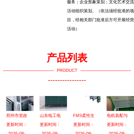
服务；企业形象策划；文化艺术交流
活动组织策划。（依法须经批准的项
目，经相关部门批准后方可开展经营
活动）
产品列表
PRODUCT
----------------
郑州市党政
山东电工电
FMS柔性生
电机装配与
考察团莅临
更新时间：
更新时间：
气2021年
产制造实训
更新时间：
运行检测实
更新时间：
森源集团参
2026-08-
55项新产品
2026-08-
系统 机电
2026-08-
训考核装置
2026-08-