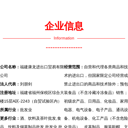
哪些电气设备？全知道的人
气设备，学电气从认识设备
不多
开始
企业信息
Information
----------------
公司名称：
福建康龙进出口贸易有限
经营范围：
自营和代理各类商品和技
公司
术的进出口，但国家限定公司经营或
法人代表：
刘朋剑
禁止进出口的商品和技术除外；预包
注册地址：
福建省福州保税区综合大
装食品（不含冷藏冷冻食品）销售；
楼15层A区-2243（自贸试验区内）
初级农产品、日用品、化妆品、家用
所属行业：
批发业
电器、电气设备、电子产品、通讯设
更多行业：
酒、饮料及茶叶批发,食
备、机电设备、化工产品（不含危险
品、饮料及烟草制品批发,批发业,批
化学品）、皮革制品、服装鞋帽、文