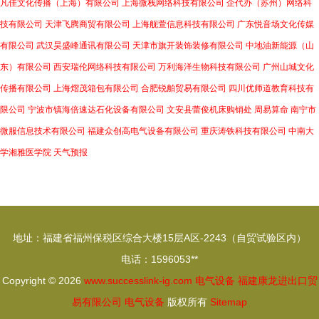
凡佳文化传播（上海）有限公司
上海微栈网络科技有限公司
企代办（苏州）网络科
技有限公司
天津飞腾商贸有限公司
上海舰萱信息科技有限公司
广东悦音场文化传媒
有限公司
武汉昊盛峰通讯有限公司
天津市旗开装饰装修有限公司
中地油新能源（山
东）有限公司
西安瑞伦网络科技有限公司
万利海洋生物科技有限公司
广州山城文化
传播有限公司
上海熠茂箱包有限公司
合肥锐舶贸易有限公司
四川优师道教育科技有
限公司
宁波市镇海倍速达石化设备有限公司
文安县蕾俊机床购销处
周易算命
南宁市
微服信息技术有限公司
福建众创高电气设备有限公司
重庆涛铁科技有限公司
中南大
学湘雅医学院
天气预报
地址：福建省福州保税区综合大楼15层A区-2243（自贸试验区内）
电话：1596053**
Copyright © 2026
www.successlink-ig.com
电气设备
福建康龙进出口贸
易有限公司
电气设备
版权所有
Sitemap