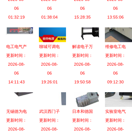
观考察电气
06
发布 电气
06
一体化与电
06
在电气设备
06
设备产业
01:32:19
设备领域的
01:38:04
气设备的深
15:28:35
教学中的应
13:55:06
创新引领
度融合实践
用与实践
电工电气产
聊城可调电
解读电子万
维修电工电
品列表第20
更新时间：
更新时间：
解电源
能试验机与
更新时间：
气控制技能
更新时间：
页 | 化工设
2026-08-
2020推荐
2026-08-
万能试验机
2026-08-
实训考核装
2026-08-
备网电气设
06
品牌
06
选购指南
06
置的建设与
06
14:11:43
备汇总
19:26:01
电气设备可
19:50:58
09:12:30
应用
靠性的科学
保障
无锡德为电
武汉西门子
日本和德国
实验室电气
气自动化设
更新时间：
更新时间：
电气设备
更新时间：
的失算 万
设备应用中
更新时间：
备 其他电
2026-08-
PLC产品列
2026-08-
字级小设备
2026-08-
的8千瓦柴
2026-08-